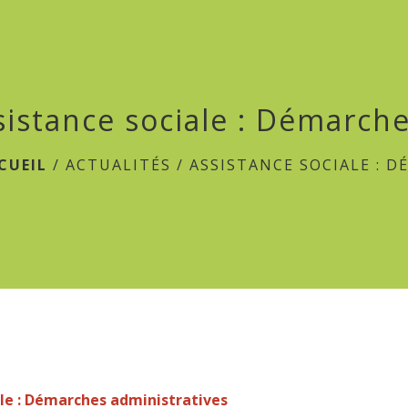
sistance sociale : Démarche
CUEIL
/
ACTUALITÉS
/
ASSISTANCE SOCIALE : 
ale : Démarches administratives