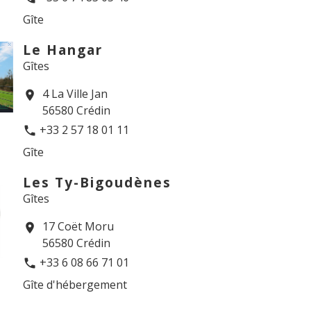
Gîte
Le Hangar
Gîtes
4 La Ville Jan
location_on
56580 Crédin
+33 2 57 18 01 11
phone
Gîte
Les Ty-Bigoudènes
Gîtes
17 Coët Moru
location_on
56580 Crédin
+33 6 08 66 71 01
phone
Gîte d'hébergement