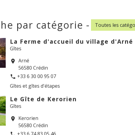
he par catégorie -
Toutes les catégo
La Ferme d'accueil du village d'Arné
Gîtes
Arné
location_on
56580 Crédin
+33 6 30 00 95 07
phone
Gîtes et gîtes d'étapes
Le Gîte de Kerorien
Gîtes
Kerorien
location_on
56580 Crédin
+33 6 74 83 05 46
phone