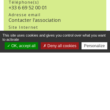
Téléphone(s)
+33 6 69 52 00 01
Adresse email
Contacter l'association
Site Internet
www.famillesrurales.org/rohan
This site uses cookies and gives you control over what you want
Réseaux sociaux
to activate
OK, accept all
Deny all cookies
Personalize
Contacts
Commune de Crédin
45 Place Abbé Royer
56580 Crédin - FRANCE
+33 2 97 38 97 33
Contact par formulaire