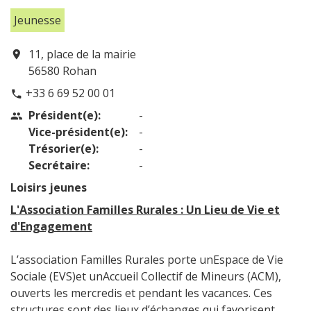
Jeunesse
11, place de la mairie
location_on
56580 Rohan
+33 6 69 52 00 01
phone
Président(e):
-
people
Vice-président(e):
-
Trésorier(e):
-
Secrétaire:
-
Loisirs jeunes
L'Association Familles Rurales : Un Lieu de Vie et
d'Engagement
L’association Familles Rurales porte unEspace de Vie
Sociale (EVS)et unAccueil Collectif de Mineurs (ACM),
ouverts les mercredis et pendant les vacances. Ces
structures sont des lieux d’échanges qui favorisent