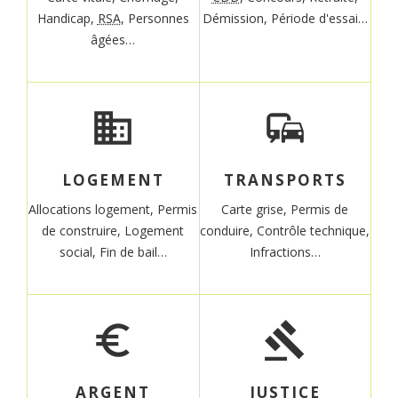
Handicap,
RSA
,
Personnes
Démission,
Période d'essai…
âgées…
domain
commute
LOGEMENT
TRANSPORTS
Allocations logement,
Permis
Carte grise,
Permis de
de construire,
Logement
conduire,
Contrôle technique,
social,
Fin de bail…
Infractions…
euro_symbol
gavel
ARGENT
JUSTICE