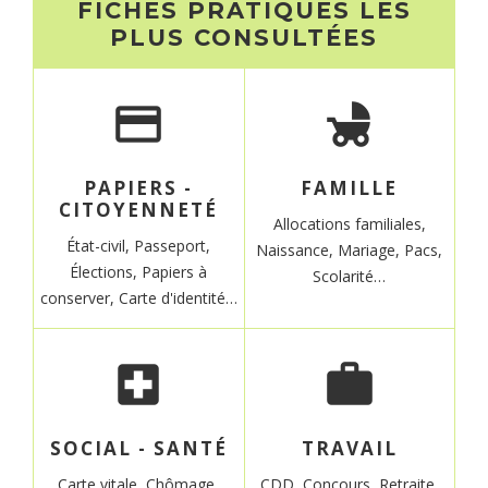
FICHES PRATIQUES LES
PLUS CONSULTÉES
credit_card
child_friendly
PAPIERS -
FAMILLE
CITOYENNETÉ
Allocations familiales,
État-civil,
Passeport,
Naissance,
Mariage,
Pacs,
Élections,
Papiers à
Scolarité…
conserver,
Carte d'identité…
local_hospital
work
SOCIAL - SANTÉ
TRAVAIL
Carte vitale,
Chômage,
CDD
,
Concours,
Retraite,