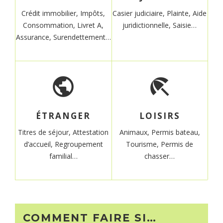
Crédit immobilier,
Impôts,
Casier judiciaire,
Plainte,
Aide
Consommation,
Livret A,
juridictionnelle,
Saisie…
Assurance,
Surendettement…
public
beach_access
ÉTRANGER
LOISIRS
Titres de séjour,
Attestation
Animaux,
Permis bateau,
d’accueil,
Regroupement
Tourisme,
Permis de
familial…
chasser…
COMMENT FAIRE SI…